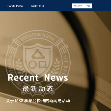
Parent Portal
Staff Portal
ENGLISH
|
中文