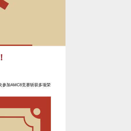
！
参加AMC8竞赛斩获多项荣