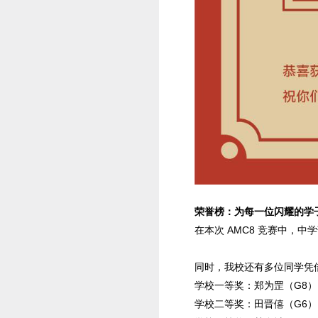
荣誉榜：为每一位闪耀的学
在本次 AMC8 竞赛中，中
同时，我校还有多位同学凭
学校一等奖：郑为罡（G8）
学校二等奖：田晋僖（G6）