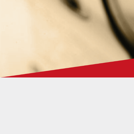
Apply